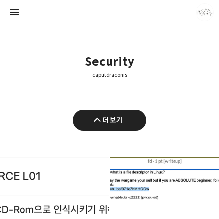
Security
caputdraconis
caputdraconis
더 보기
caputdraconis