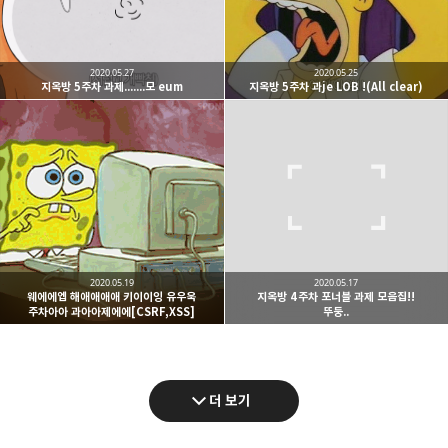
2020.05.27
2020.05.25
지옥방 5주차 과제.......모 eum
지옥방 5주차 과je LOB !(All clear)
2020.05.19
2020.05.17
웨에에엡 해애애애애 키이이잉 유우욱
지옥방 4주차 포너블 과제 모음집!!
주차아아 과아아제에에[CSRF,XSS]
뚜둥..
더 보기