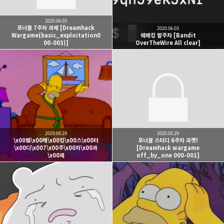
2020.06.03
포너블 7주차 과제 [Dreamhack
2020.06.03
Wargame(basic_exploitation0
웨페킹 팔주차 [Bandit
00-003)]
OverTheWire All clear]
2020.05.29
2020.05.29
\x00웹\x00해\x00킹\x00스\x00터
포너블 스터디 6주차 과젯!
\x00디\x007\x00주\x00차\x00과
[Dreamhack wargame
\x00제
off_by_one 000-001]