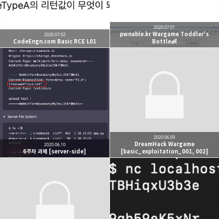
2020.07.01
pwnable.kr Wargame Toddler's
2020.07.02
CodeEngn.com Basic RCE L01
Bottle👶
2020.06.09
DreamHack Wargame
2020.06.10
6주차 과제 [server-side]
[basic_exploitation_001, 002]