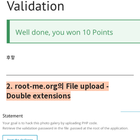
후핳
2. root-me.org의 File upload -
Double extensions