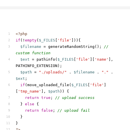
<?php
if
(!
empty
(
$_FILES
[
'file'
])){
$filename
 = generateRandomString(); 
// 
custom function
$ext
 = pathinfo(
$_FILES
[
'file'
][
'name'
], 
PATHINFO_EXTENSION);
$path
 = 
"./uploads/"
 . 
$filename
 . 
"."
 . 
$ext
;
if
(move_uploaded_file(
$_FILES
[
'file'
]
[
'tmp_name'
], 
$path
)) {
return
true
; 
// upload success
  } 
else
 {
return
false
; 
// upload fail
  }
}
?>