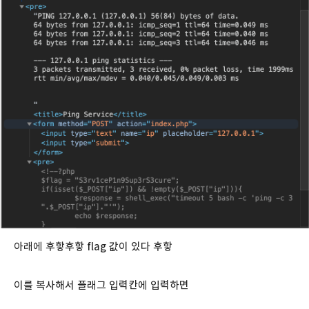
아래에 후핳후핳 flag 값이 있다 후핳
이를 복사해서 플래그 입력칸에 입력하면