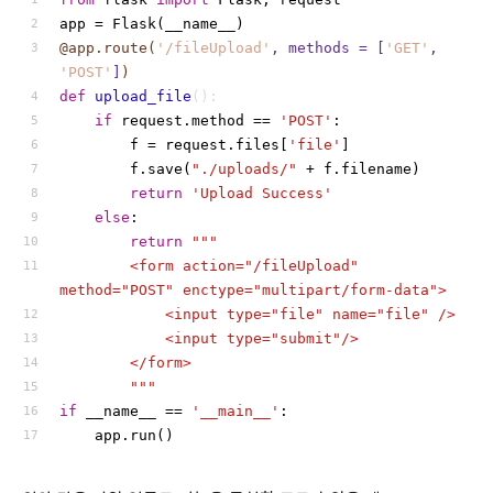
app = Flask(__name__) 
@app.route(
'/fileUpload'
, methods = [
'GET'
, 
'POST'
]
)
def
upload_file
():
if
 request.method == 
'POST'
:
		f = request.files[
'file'
]
		f.save(
"./uploads/"
 + f.filename)
return
'Upload Success'
else
:
return
"""
		<form action="/fileUpload" 
method="POST" enctype="multipart/form-data">
			<input type="file" name="file" />
			<input type="submit"/>
		</form>
		"""
if
 __name__ == 
'__main__'
:
	app.run()