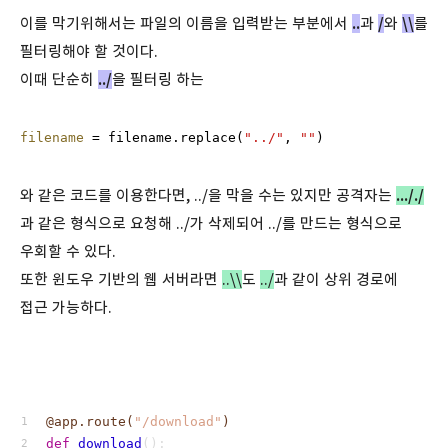
이를 막기위해서는 파일의 이름을 입력받는 부분에서
..
과
/
와
\\
를
필터링해야 할 것이다.
이때 단순히
../
을 필터링 하는
filename
 = filename.replace(
"../"
, 
""
)
와 같은 코드를 이용한다면, ../을 막을 수는 있지만 공격자는
..././
과 같은 형식으로 요청해 ../가 삭제되어 ../를 만드는 형식으로
우회할 수 있다.
또한 윈도우 기반의 웹 서버라면
..\\
도
../
과 같이 상위 경로에
접근 가능하다.
@app.route(
"/download"
)
def
download
():