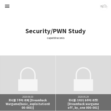
Security/PWN Study
caputdraconis
caputdraconis
caputdraconis
2020.06.03
2020.05.29
포너블 7주차 과제 [Dreamhack
포너블 스터디 6주차 과젯!
Wargame(basic_exploitation0
[Dreamhack wargame
00-003)]
off_by_one 000-001]