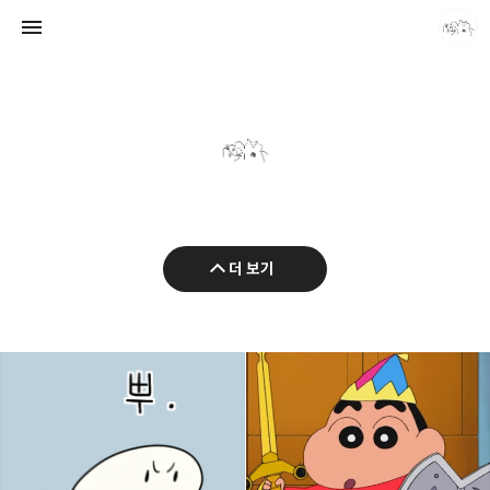
caputdraconis
더 보기
caputdraconis