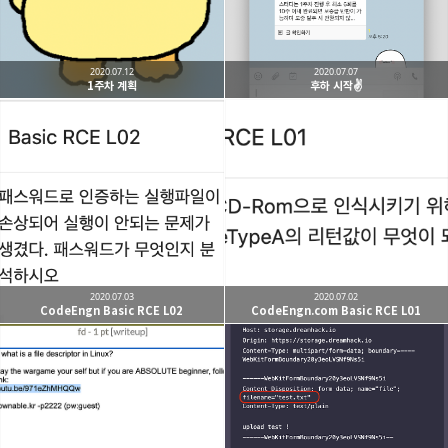
2020.07.12
2020.07.07
1주차 계획
후하 시작✌️
2020.07.03
2020.07.02
CodeEngn Basic RCE L02
CodeEngn.com Basic RCE L01