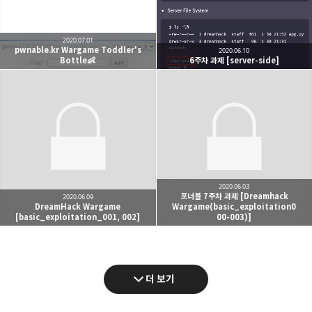
2020.07.01
pwnable.kr Wargame Toddler's
2020.06.10
Bottle👶
6주차 과제 [server-side]
2020.06.03
포너블 7주차 과제 [Dreamhack
2020.06.09
DreamHack Wargame
Wargame(basic_exploitation0
[basic_exploitation_001, 002]
00-003)]
더 보기