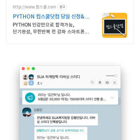
http://www.컴스쿨.com
광고
PYTHON 컴스쿨닷컴 당일 신청&
결제시 기프티콘!
PYTHON 인강만으로 합격가능,
단기완성, 무한반복 전 강좌 스마트폰
학습가능