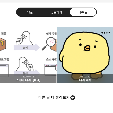
댓글
공유하기
다른 글
caputdraconis
네트워크 관점에서의 클라우드 컴퓨팅을 공부하는
구독하기
카카오톡
라인
트위터
중입니다 :)
구독하기
2020.07.12
2020.07.12
스터디 1주차~[미완]
1주차 계획
카카오스토리
밴드
네이버 블로그
Pocke
다른 글 더 둘러보기