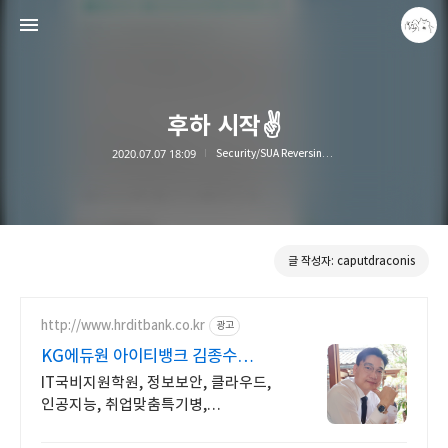
후하 시작✌️
2020.07.07 18:09
Security/SUA Reversing Study
caputdraconis
caputdraconis
글 작성자: caputdraconis
http://www.hrditbank.co.kr
광고
KG에듀원 아이티뱅크 김종수
27년경력전문가 IT취업상담
IT국비지원학원, 정보보안, 클라우드,
인공지능, 취업맞춤특기병,
국비취업교육.