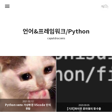
언어&프레임워크/Python
caputdraconis
caputdraconis
caputdraconis
2021.02.12
Python venv 가상환경 VScode 인식
2020.09.05
못함
[기초]파이썬 문자열의 함수들