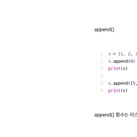
append()
s
 =
 [1, 2, 
s
.append(
4
)
print
(s)
s
.append([
5
print
(s)
append() 함수는