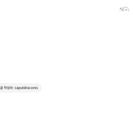
caputdraconis
caputdraconis
글 작성자: caputdraconis