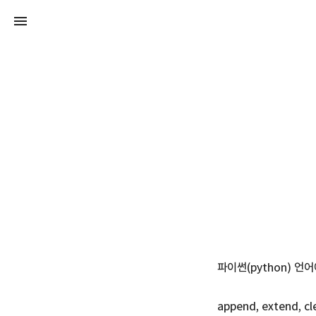
파이썬(python) 
append, exten