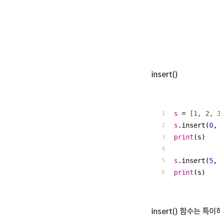
insert()
s
 =
 [1, 2, 
s
.insert(
0
,
print
(s)
s
.insert(
5
,
print
(s)
insert() 함수는 특