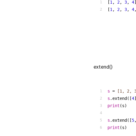
[
1
, 
2
, 
3
, 
4
[
1
, 
2
, 
3
, 
4
extend()
s
 =
 [1, 2, 
s
.extend([
4
print
(s)
s
.extend([
5
print
(s)