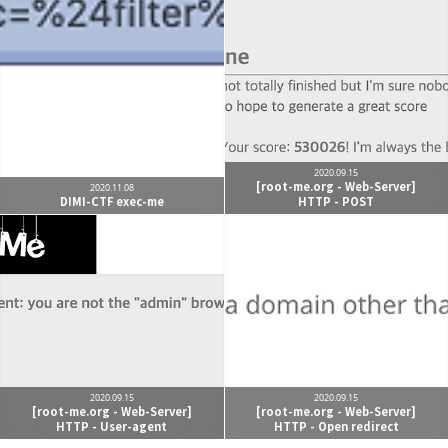
caputdraconis
네트워크 관점에서의 클라우드 컴퓨팅을 공부하는
구독하기
카카오톡
라인
트위터
중입니다 :)
구독하기
2020.09.15
[root-me.org - Web-Server]
2020.11.08
DIMI-CTF exec-me
HTTP - POST
카카오스토리
밴드
네이버 블로그
Pocke
2020.09.15
2020.09.15
[root-me.org - Web-Server]
[root-me.org - Web-Server]
HTTP - User-agent
HTTP - Open redirect