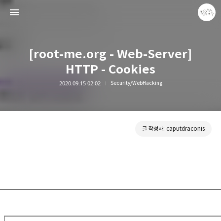
[root-me.org - Web-Server]
HTTP - Cookies
2020.09.15 02:02
Security/WebHacking
caputdraconis
caputdraconis
글 작성자: caputdraconis