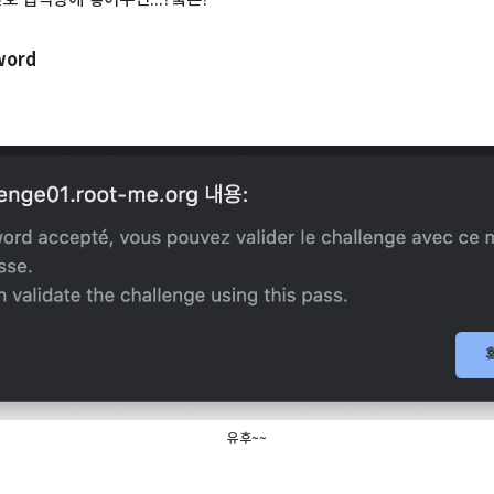
word
유후~~