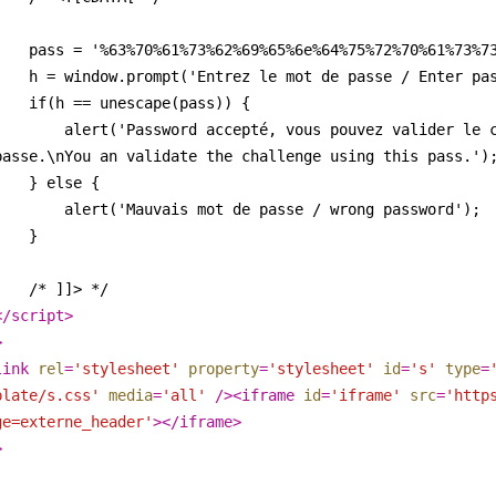
              pass = '%63%70%61%73%62%69%65%6e%64%75%72%70%61%7
              h = window.prompt('Entrez le mot de passe / Enter 
              if(h == unescape(pass)) {
pouvez valider le challenge avec 
passe.\nYou an validate the challenge using this pass.')
              } else {
                  alert('Mauvais mot de passe / wrong password');
              }
              /* ]]> */
</
script
>
>
link
rel
=
'stylesheet'
property
=
'stylesheet'
id
=
's'
type
=
plate/s.css'
media
=
'all'
 />
<
iframe
id
=
'iframe'
src
=
'http
ge=externe_header'
>
</
iframe
>
>