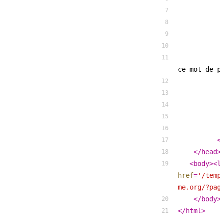
                  alert('Password accepté, vous 
ce mot de 
</
head
<
body
>
<
href
=
'/tem
me.org/?pa
</
body
</
html
>