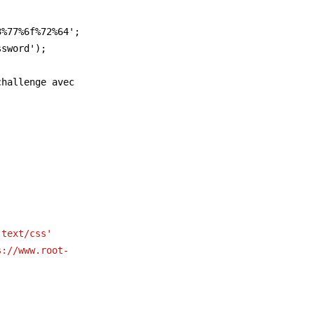
3%73%77%6f%72%64';
password');
;
'text/css'
s://www.root-