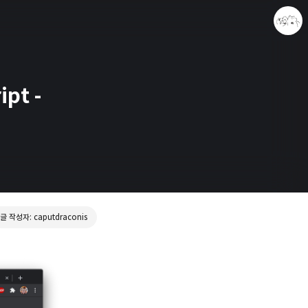
ipt -
caputdraconis
caputdraconis
글 작성자: caputdraconis