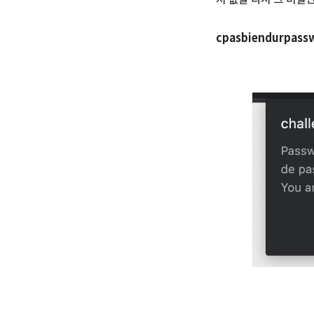
cpasbiendurpass