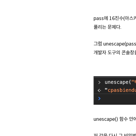
pass에 16진수(아스
풀리는 문제다.
그럼 unescape(p
개발자 도구의 콘솔창을
unescape() 함수
저 값을 다시 그 비밀번