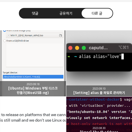
댓글
공유하기
다른 글
caputdraconis
네트워크 관점에서의 클라우드 컴퓨팅을 공부하는
구독하기
카카오톡
라인
트위터
중입니다 :)
구독하기
2023.09.18
[Ubuntu] Windows 부팅 디스크
2023.09.10
만들기(WoeUSB-ng)
[Setting] alias 를 파일로 관리하기
카카오스토리
밴드
네이버 블로그
Pocke
2023.08.30