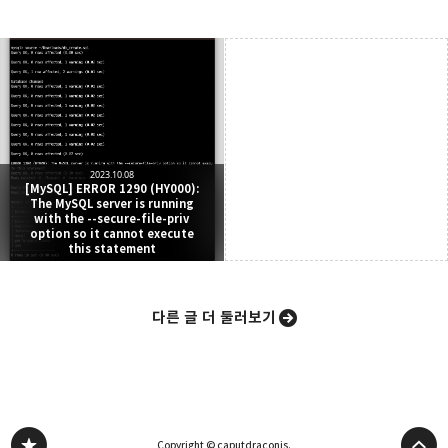
caputdraconis
네트워크 관점에서의 클라우드 컴퓨팅을 공부하는
구독하기
카카오톡
라인
트위터
중입니다 :)
2023.10.08
구독하기
[MySQL] ERROR 1290 (HY000):
The MySQL server is running
with the --secure-file-priv
option so it cannot execute
this statement
카카오스토리
밴드
네이버 블로그
Pocke
다른 글 더 둘러보기
Copyright © caputdraconis.