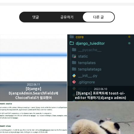
댓글
공유하기
다른 글
caputdraconis
네트워크 관점에서의 클라우드 컴퓨팅을 공부하는
구독하기
카카오톡
라인
트위터
중입니다 :)
구독하기
2022.06.11
[Django]
2022.06.10
DjangoAdmin.SearchFields에
[Django] 프로젝트에 toast-ui-
ChoiceField가 필요했어
editor 적용하기(django admin)
카카오스토리
밴드
네이버 블로그
Pocke