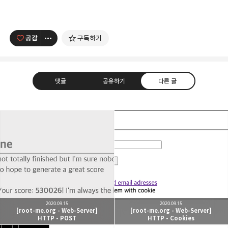
공감
구독하기
댓글
공유하기
다른 글
caputdraconis
네트워크 관점에서의 클라우드 컴퓨팅을 공부하는
구독하기
카카오톡
라인
트위터
중입니다 :)
구독하기
2020.09.15
2020.09.15
[root-me.org - Web-Server]
[root-me.org - Web-Server]
HTTP - POST
HTTP - Cookies