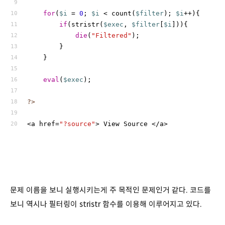
for
(
$i
 = 
0
; 
$i
 < count(
$filter
); 
$i
++){ 
if
(stristr(
$exec
, 
$filter
[
$i
])){ 
die
(
"Filtered"
); 
        } 
    } 
eval
(
$exec
); 
?>
<a href=
"?source"
> View Source </a> 
문제 이름을 보니 실행시키는게 주 목적인 문제인거 같다. 코드를
보니 역시나 필터링이 stristr 함수를 이용해 이루어지고 있다.