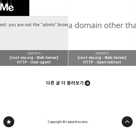
카카오스토리
밴드
네이버 블로그
Pocke
2020.09.15
2020.09.15
[root-me.org - Web-Server]
[root-me.org - Web-Server]
HTTP - User-agent
HTTP - Open redirect
다른 글 더 둘러보기
Copyright © caputdraconis.