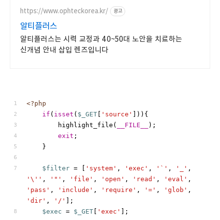
전문가와 함께 기업 맞춤으로
준비해보세요.
https://www.ophteckorea.kr/
광고
알티플러스
알티플러스는 시력 교정과 40~50대 노안을 치료하는
신개념 안내 삽입 렌즈입니다
<?php
if
(
isset
(
$_GET
[
'source'
])){ 
        highlight_file(
__FILE__
); 
exit
; 
    } 
$filter
 = [
'system'
, 
'exec'
, 
'`'
, 
'_'
, 
'\''
, 
'"'
, 
'file'
, 
'open'
, 
'read'
, 
'eval'
, 
'pass'
, 
'include'
, 
'require'
, 
'='
, 
'glob'
, 
'dir'
, 
'/'
]; 
$exec
 = 
$_GET
[
'exec'
];