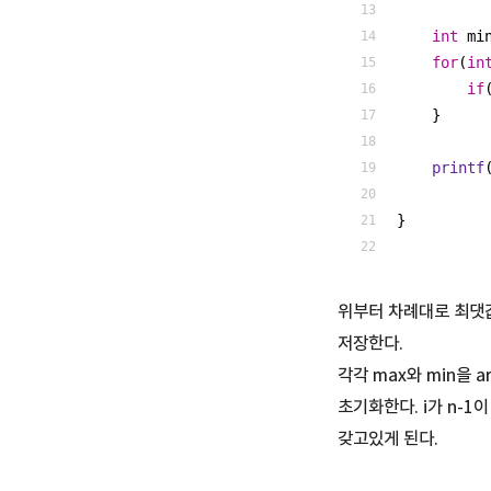
int
 mi
for
(
in
if
    }
printf
}
위부터 차례대로 최댓값
저장한다.
각각 max와 min을 
초기화한다. i가 n-1
갖고있게 된다.