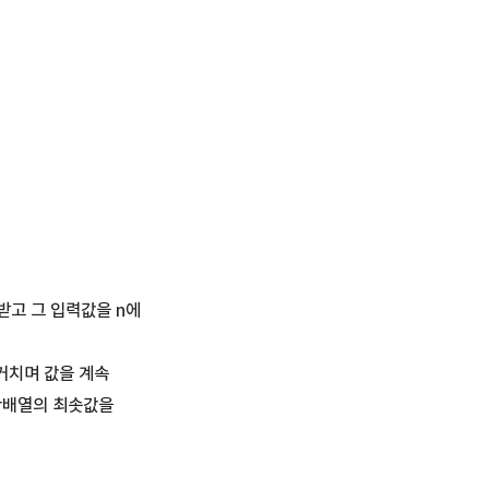
받고 그 입력값을 n에
 거치며 값을 계속
arr배열의 최솟값을