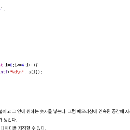
{
5
];
;
;
;
;
;
nt
 i=
0
;i<=
4
;i++){
intf
(
"%d\n"
, a[i]);
 붙이고 그 안에 원하는 숫자를 넣는다. 그럼 메모리상에 연속된 공간에 
 생긴다.
 데이터를 저장할 수 있다.