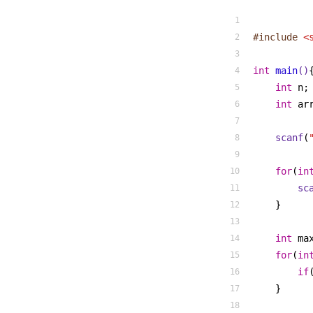
#
include
<
int
main
()
int
 n;
int
 ar
scanf
(
for
(
in
sc
    }
int
 ma
for
(
in
if
    }