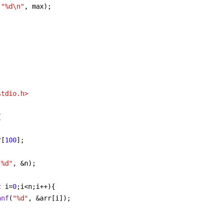
(
"%d\n"
, max);
stdio.h>
{
r[
100
];
"%d"
, &n);
t
 i=
0
;i<n;i++){
anf
(
"%d"
, &arr[i]);