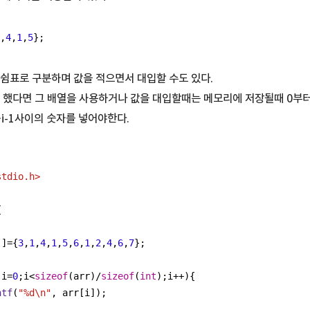
,
4
,
1
,
5
}; 
에 쉼표로 구분하며 값을 적으면서 대입할 수도 있다.
정의를 했다면 그 배열을 사용하거나 값을 대입할때는 메모리에 저장될때 0부터
~i-1사이의 숫자를 넣어야한다.
stdio.h>
{
[]={
3
,
1
,
4
,
1
,
5
,
6
,
1
,
2
,
4
,
6
,
7
}; 
 i=
0
;i<
sizeof
(arr)/
sizeof
(
int
);i++){
ntf
(
"%d\n"
, arr[i]);