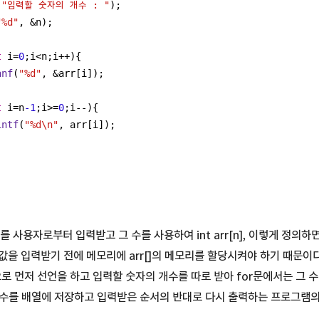
(
"입력할 숫자의 개수 : "
);
"%d"
, &n);
t
 i=
0
;i<n;i++){
anf
(
"%d"
, &arr[i]);
t
 i=n
-1
;i>=
0
;i--){
intf
(
"%d\n"
, arr[i]);
를 사용자로부터 입력받고 그 수를 사용하여 int arr[n], 이렇게 정의
n값을 입력받기 전에 메모리에 arr[]의 메모리를 할당시켜야 하기 때문이다
]으로 먼저 선언을 하고 입력할 숫자의 개수를 따로 받아 for문에서는 그 
 수를 배열에 저장하고 입력받은 순서의 반대로 다시 출력하는 프로그램의