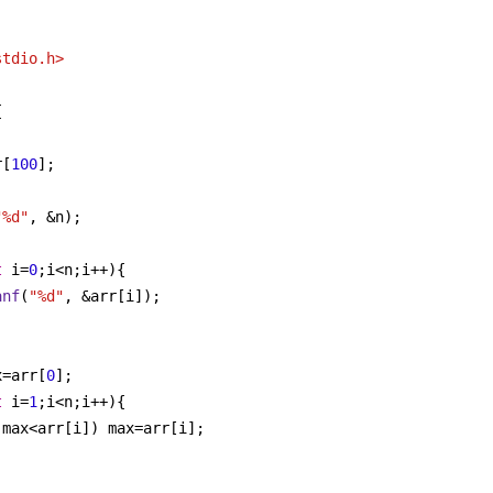
stdio.h>
{
r[
100
];
"%d"
, &n);
t
 i=
0
;i<n;i++){
anf
(
"%d"
, &arr[i]);
x=arr[
0
];
t
 i=
1
;i<n;i++){
(max<arr[i]) max=arr[i];