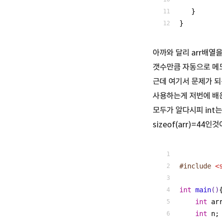
   }
}
아까와 달리 arr배열
갯수만큼 자동으로 메
근데 여기서 문제가 되
사용하는게 저번에 배운 s
모두가 알다시피 int는
sizeof(arr)=44인
#
include
<
int
main
()
int
 ar
int
 n;