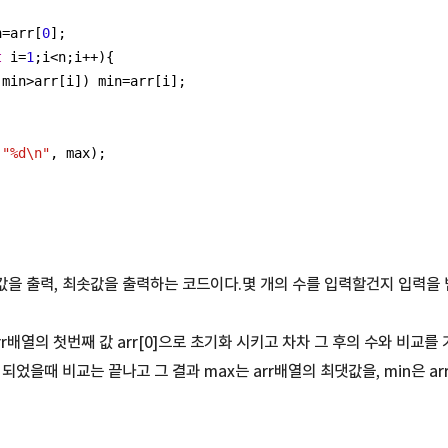
n=arr[
0
];
t
 i=
1
;i<n;i++){
(min>arr[i]) min=arr[i];
(
"%d\n"
, max);
을 출력, 최솟값을 출력하는 코드이다.몇 개의 수를 입력할건지 입력을 
arr배열의 첫번째 값 arr[0]으로 초기화 시키고 차차 그 후의 수와 비교를
이 되었을때 비교는 끝나고 그 결과 max는 arr배열의 최댓값을, min은 