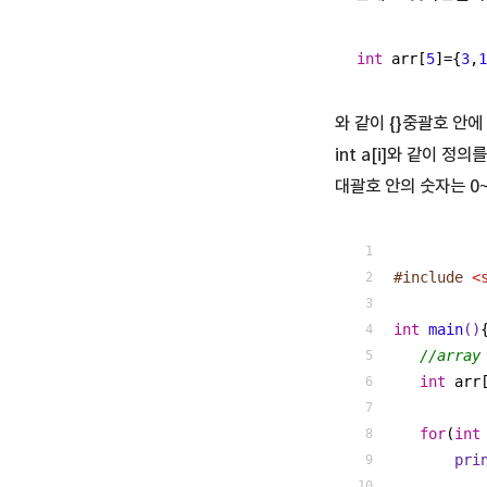
int
 arr[
5
]={
3
,
1
와 같이 {}중괄호 안
int a[i]와 같이 
대괄호 안의 숫자는 0
#
include
<
int
main
()
//array
int
 arr
for
(
int
pri