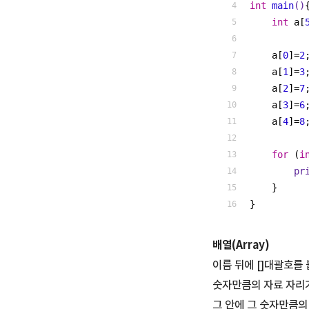
int
main
()
int
 a[
    a[
0
]=
2
    a[
1
]=
3
    a[
2
]=
7
    a[
3
]=
6
    a[
4
]=
8
for
 (
i
pr
    }
}
배열(Array)
이름 뒤에 []대괄호를
숫자만큼의 자료 자리가
그 안에 그 숫자만큼의