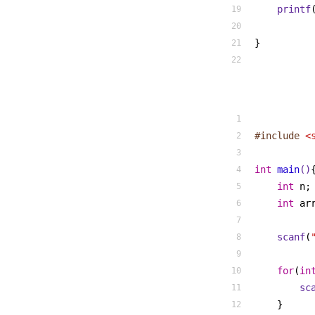
printf
}
#
include
<
int
main
()
int
 n;
int
 ar
scanf
(
for
(
in
sc
    }