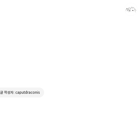
caputdraconis
caputdraconis
글 작성자: caputdraconis