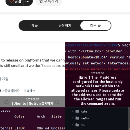
공감
구독하기
댓글
공유하기
다른 글
caputdraconis
네트워크 관점에서의 클라우드 컴퓨팅을 공부하는
구독하기
카카오톡
라인
트위터
2023.08.30
중입니다 :)
[Error] The IP address
configured for the host-only
구독하기
network is not within the
allowed ranges. Please update
the address used to be within
the allowed ranges and run
2023.09.07
[Ubuntu] Notion 설치하기
the command again.
카카오스토리
밴드
네이버 블로그
Pocke